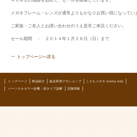
４０年分の感謝を込めて、セールを開催しています。
メガネフレーム・レンズが通常よりもかなりお買い得になってい
ご家族・ご友人とお誘い合わせのうえ是非ご来店ください。
セール期間 ： ２０１４年１月２６日（日）まで
トップページへ戻る
トップページ
商品紹介
遠近両用プロショップ
こどもメガネ tommy kids
パーソナルカラー診断・顔タイプ診断
店舗情報